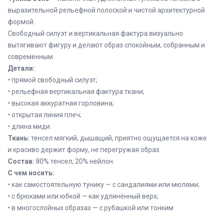
выразительной рельефной полоской и чистой архитектурной
формой.
Свободный силуэт и вертикальная фактура визуально
вытягивают фигуру и делают образ спокойным, собранным и
современным.
Детали:
• прямой свободный силуэт;
• рельефная вертикальная фактура ткани;
• высокая аккуратная горловина;
• открытая линия плеч;
• длина миди.
Ткань:
тенсел мягкий, дышащий, приятно ощущается на коже
и красиво держит форму, не перегружая образ.
Состав:
80% тенсел, 20% нейлон.
С чем носить:
• как самостоятельную тунику — с сандалиями или мюлями;
• с брюками или юбкой — как удлинённый верх;
• в многослойных образах — с рубашкой или тонким